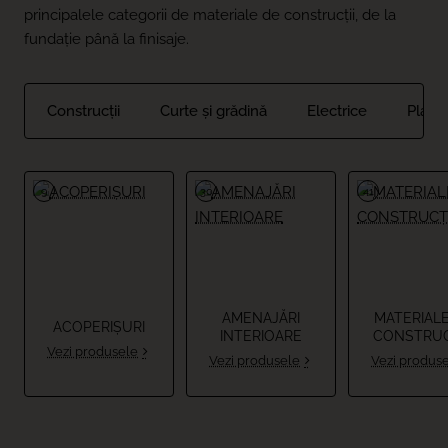
principalele categorii de materiale de construcții, de la
fundație până la finisaje.
Construcții
Curte și grădină
Electrice
Placăr
9
30
41
AMENAJĂRI
MATERIALE
ACOPERIȘURI
INTERIOARE
CONSTRUC
Vezi produsele
Vezi produsele
Vezi produs