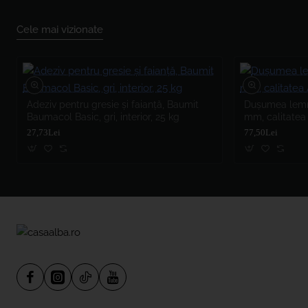
Cele mai vizionate
Adeziv pentru gresie și faianță, Baumit
Dușumea lemn 
Baumacol Basic, gri, interior, 25 kg
mm, calitatea
27,73Lei
77,50Lei